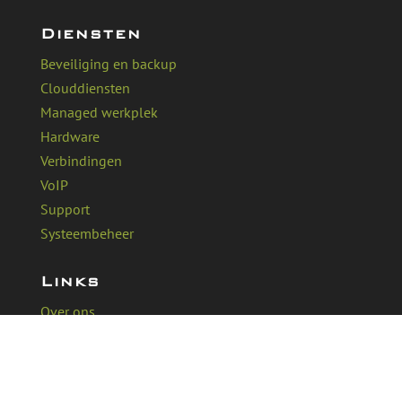
Diensten
Beveiliging en backup
Clouddiensten
Managed werkplek
Hardware
Verbindingen
VoIP
Support
Systeembeheer
Links
Over ons
Werken bij Aucuba
Klant ervaringen
Kennisbank