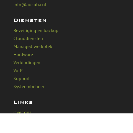
info@aucuba.nl
Diensten
Beveiliging en backup
Clouddiensten
Managed werkplek
Hardware
Verbindingen
VoIP
Support
Systeembeheer
Links
Over ons
Werken bij Aucuba
Klant ervaringen