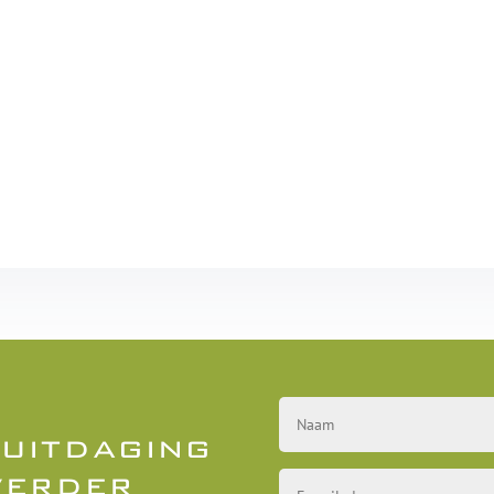
 uitdaging
verder