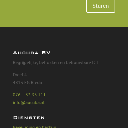
Sturen
Aucuba BV
Begrijpelijke, betrokken en betrouwbare ICT
Dreef 4
4813 EG Breda
076 – 33 33 111
info@aucuba.nl
Diensten
Beveiliging en backup