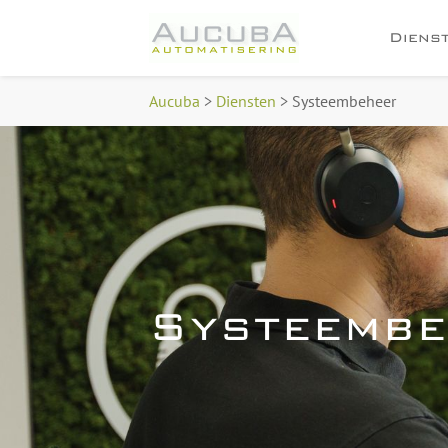
Diens
Aucuba
>
Diensten
>
Systeembeheer
Systeembe