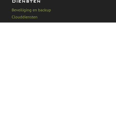
Diensten
Beveiliging en backup
Clouddiensten
Managed werkplek
Hardware
Verbindingen
VoIP
Support
Systeembeheer
Links
Over ons
Werken bij Aucuba
Klant ervaringen
Kennisbank