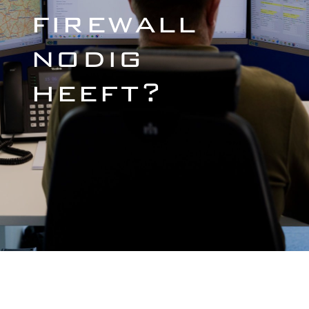
firewall
nodig
heeft?