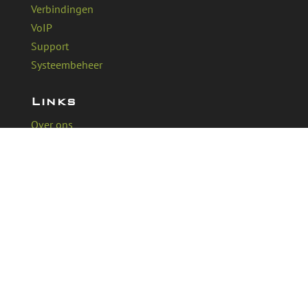
Verbindingen
VoIP
Support
Systeembeheer
Links
Over ons
Werken bij Aucuba
Klant ervaringen
Kennisbank
Gebieden waar wij werken
Breda