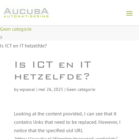
Aucuba
>
Geen categorie
>
Is ICT en IT hetzelfde?
Is ICT en IT
hetzelfde?
by
wpseoai
|
mei 26, 2025
|
Geen categorie
Looking at the content provided, I can see that it
contains links that need to be replaced. However, I
notice that the specified old URL
`https://aucuba.nl/diensten/managed-werkplek/`