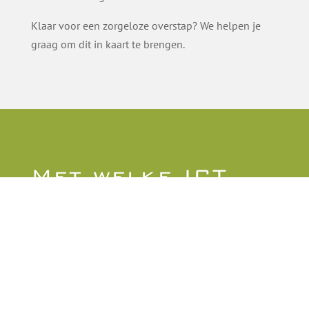
Klaar voor een zorgeloze overstap? We helpen je
graag om dit in kaart te brengen.
Met welke ICT
uitdaging kunnen
we je verder
helpen?