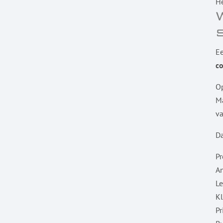
He
Ee
c
Op
Ma
va
Da
P
A
L
Kl
Pr