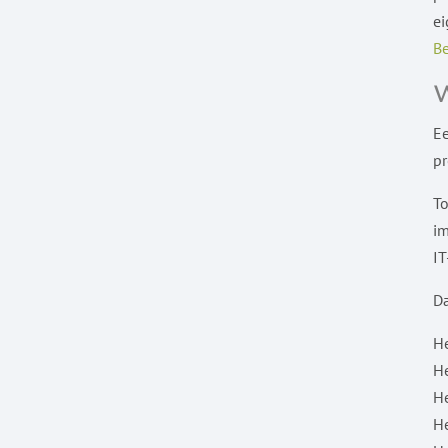
ei
Be
Ee
pr
To
im
IT
Da
He
H
He
He