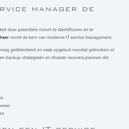
ervice manager de
it door potentiële risico’s te identificeren en te
eheer
vormt de kern van moderne IT service management.
oeg gedetecteerd en vaak opgelost voordat gebruikers er
en backup-strategieën en disaster recovery plannen die
en
komen
ren