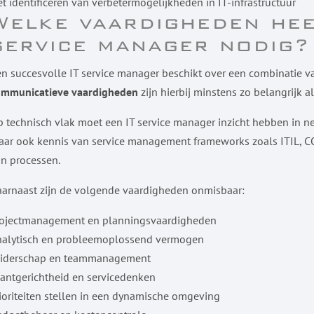
t identificeren van verbetermogelijkheden in IT-infrastructuur
Welke vaardigheden hee
service manager nodig?
n succesvolle IT service manager beschikt over een combinatie
ommunicatieve vaardigheden
zijn hierbij minstens zo belangrijk a
 technisch vlak moet een IT service manager inzicht hebben in ne
ar ook kennis van service management frameworks zoals ITIL, COB
n processen.
arnaast zijn de volgende vaardigheden onmisbaar:
rojectmanagement en planningsvaardigheden
nalytisch en probleemoplossend vermogen
eiderschap en teammanagement
antgerichtheid en servicedenken
ioriteiten stellen in een dynamische omgeving