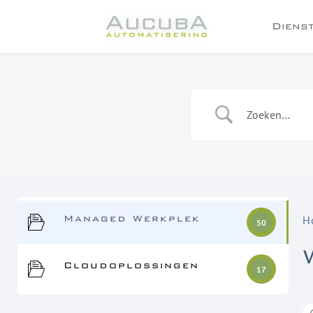
Diens
Managed Werkplek
H
50
Cloudoplossingen
17