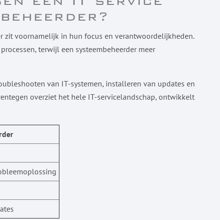
sen een IT service
mbeheerder?
r zit voornamelijk in hun focus en verantwoordelijkheden.
p processen, terwijl een systeembeheerder meer
ubleshooten van IT-systemen, installeren van updates en
entegen overziet het hele IT-servicelandschap, ontwikkelt
rder
robleemoplossing
ates