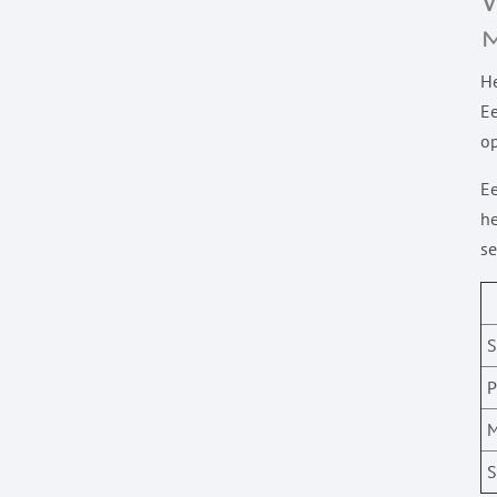
He
Ee
op
Ee
he
se
S
P
M
S