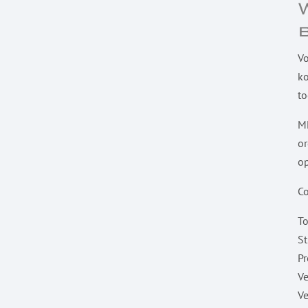
Vo
ko
to
MK
or
op
Co
To
St
Pr
Ve
Ve