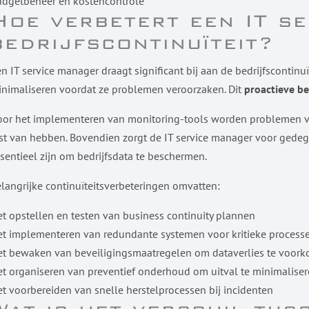
udgetbeheer en kostencontrole
Hoe verbetert een IT s
bedrijfscontinuïteit?
n IT service manager draagt significant bij aan de bedrijfscontinuïte
nimaliseren voordat ze problemen veroorzaken. Dit
proactieve b
or het implementeren van monitoring-tools worden problemen vr
st van hebben. Bovendien zorgt de IT service manager voor gedeg
sentieel zijn om bedrijfsdata te beschermen.
langrijke continuïteitsverbeteringen omvatten:
t opstellen en testen van business continuity plannen
t implementeren van redundante systemen voor kritieke process
et bewaken van beveiligingsmaatregelen om dataverlies te voor
t organiseren van preventief onderhoud om uitval te minimalise
t voorbereiden van snelle herstelprocessen bij incidenten