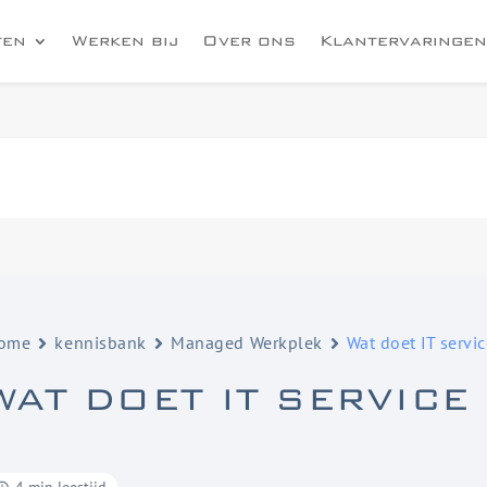
ten
Werken bij
Over ons
Klantervaringen
ome
kennisbank
Managed Werkplek
Wat doet IT servi
WAT DOET IT SERVIC