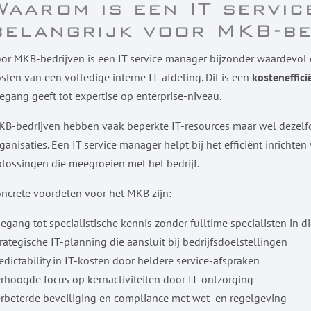
Waarom is een IT servi
belangrijk voor MKB-b
or MKB-bedrijven is een IT service manager bijzonder waardevol 
sten van een volledige interne IT-afdeling. Dit is een
kosteneffici
egang geeft tot expertise op enterprise-niveau.
B-bedrijven hebben vaak beperkte IT-resources maar wel dezelf
ganisaties. Een IT service manager helpt bij het efficiënt inrich
lossingen die meegroeien met het bedrijf.
ncrete voordelen voor het MKB zijn:
egang tot specialistische kennis zonder fulltime specialisten in d
rategische IT-planning die aansluit bij bedrijfsdoelstellingen
edictability in IT-kosten door heldere service-afspraken
rhoogde focus op kernactiviteiten door IT-ontzorging
rbeterde beveiliging en compliance met wet- en regelgeving