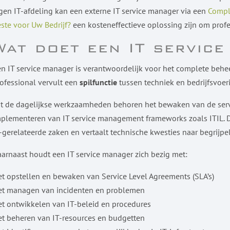
gen IT-afdeling kan een externe IT service manager via een
Comple
ste voor Uw Bedrijf?
een kosteneffectieve oplossing zijn om profe
Wat doet een IT servic
n IT service manager is verantwoordelijk voor het complete behee
ofessional vervult een
spilfunctie
tussen techniek en bedrijfsvoer
t de dagelijkse werkzaamheden behoren het bewaken van de servi
plementeren van IT service management frameworks zoals ITIL. De
-gerelateerde zaken en vertaalt technische kwesties naar begrijp
arnaast houdt een IT service manager zich bezig met:
t opstellen en bewaken van Service Level Agreements (SLA’s)
et managen van incidenten en problemen
t ontwikkelen van IT-beleid en procedures
t beheren van IT-resources en budgetten