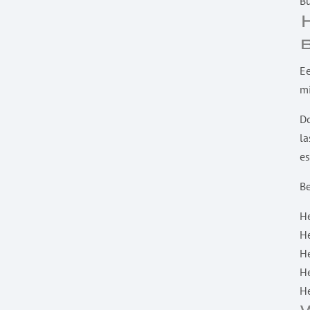
B
Ee
mi
Do
la
es
Be
He
He
H
He
He