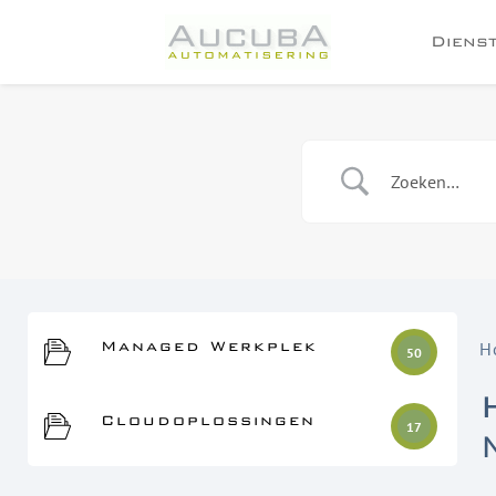
Diens
Managed Werkplek
H
50
Cloudoplossingen
17