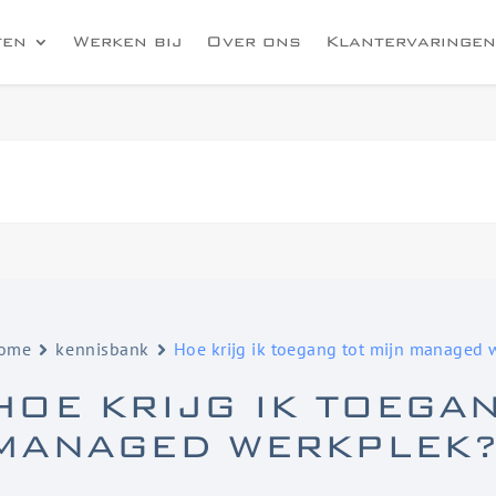
ten
Werken bij
Over ons
Klantervaringen
ome
kennisbank
Hoe krijg ik toegang tot mijn managed 
HOE KRIJG IK TOEGA
MANAGED WERKPLEK