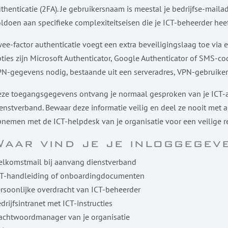
thenticatie (2FA). Je gebruikersnaam is meestal je bedrijfse-mail
ldoen aan specifieke complexiteitseisen die je ICT-beheerder hee
ee-factor authenticatie voegt een extra beveiligingslaag toe via 
ties zijn Microsoft Authenticator, Google Authenticator of SMS-c
N-gegevens nodig, bestaande uit een serveradres, VPN-gebruik
ze toegangsgegevens ontvang je normaal gesproken van je ICT-af
enstverband. Bewaar deze informatie veilig en deel ze nooit met a
nemen met de ICT-helpdesk van je organisatie voor een veilige r
Waar vind je je inloggegev
elkomstmail bij aanvang dienstverband
CT-handleiding of onboardingdocumenten
rsoonlijke overdracht van ICT-beheerder
drijfsintranet met ICT-instructies
achtwoordmanager van je organisatie