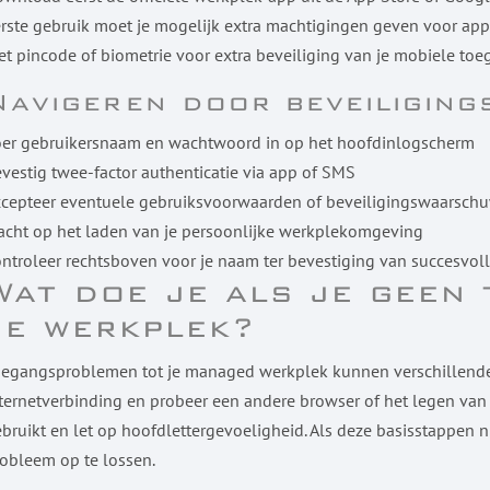
rste gebruik moet je mogelijk extra machtigingen geven voor appa
t pincode of biometrie voor extra beveiliging van je mobiele toe
Navigeren door beveiliging
oer gebruikersnaam en wachtwoord in op het hoofdinlogscherm
vestig twee-factor authenticatie via app of SMS
ccepteer eventuele gebruiksvoorwaarden of beveiligingswaarsch
cht op het laden van je persoonlijke werkplekomgeving
ntroleer rechtsboven voor je naam ter bevestiging van succesvoll
Wat doe je als je geen 
je werkplek?
egangsproblemen tot je managed werkplek kunnen verschillende 
ternetverbinding en probeer een andere browser of het legen van j
bruikt en let op hoofdlettergevoeligheid. Als deze basisstappen 
obleem op te lossen.