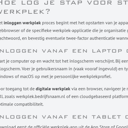
Hoe log je stap voor s
werkplek?
et
inloggen werkplek
proces begint met het opstarten van je appar
bbrowser of de specifieke werkplek-applicatie die je organisatie 
chtwoord, en bevestig eventuele twee-factor authenticatie wan
Inloggen vanaf een laptop 
art je computer op en wacht tot het inlogscherm verschijnt. Bij ee
logscherm. Voer je gebruikersnaam in (vaak vooraf ingevuld) en ty
ndows of macOS op met je persoonlijke werkplekprofiel.
or toegang tot de
digitale werkplek
via een browser, navigeer je 
L zoals werkplek.bedrijfsnaam.nl of een cloudgebaseerd platform
timale compatibiliteit.
Inloggen vanaf een tablet
wnload eerst de officiële werkplek-app uit de App Store of Google