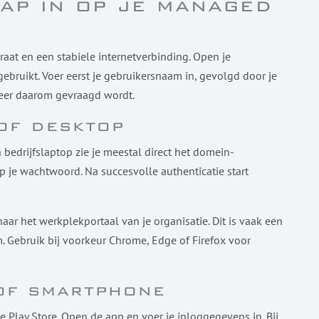
tap in op je managed
aat en een stabiele internetverbinding. Open je
gebruikt. Voer eerst je gebruikersnaam in, gevolgd door je
neer daarom gevraagd wordt.
of desktop
n bedrijfslaptop zie je meestal direct het domein-
p je wachtwoord. Na succesvolle authenticatie start
naar het werkplekportaal van je organisatie. Dit is vaak een
. Gebruik bij voorkeur Chrome, Edge of Firefox voor
 of smartphone
 Play Store. Open de app en voer je inloggegevens in. Bij