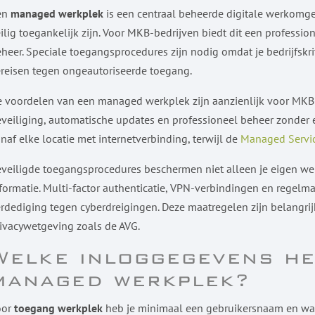
en
managed werkplek
is een centraal beheerde digitale werkomge
ilig toegankelijk zijn. Voor MKB-bedrijven biedt dit een professio
heer. Speciale toegangsprocedures zijn nodig omdat je bedrijfskr
reisen tegen ongeautoriseerde toegang.
 voordelen van een managed werkplek zijn aanzienlijk voor MKB-
veiliging, automatische updates en professioneel beheer zonder
naf elke locatie met internetverbinding, terwijl de
Managed Servic
veiligde toegangsprocedures beschermen niet alleen je eigen we
formatie. Multi-factor authenticatie, VPN-verbindingen en reg
rdediging tegen cyberdreigingen. Deze maatregelen zijn belangrij
ivacywetgeving zoals de AVG.
Welke inloggegevens he
managed werkplek?
oor
toegang werkplek
heb je minimaal een gebruikersnaam en wa