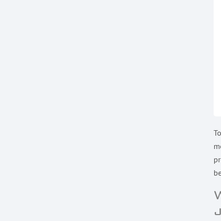
To
me
pr
be