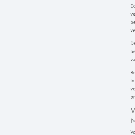
E
ve
be
ve
De
be
va
Be
in
ve
pr
V