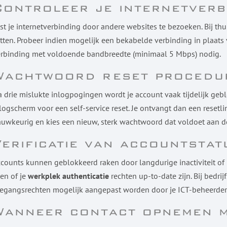
Controleer je internetverb
st je internetverbinding door andere websites te bezoeken. Bij thu
tten. Probeer indien mogelijk een bekabelde verbinding in plaats 
rbinding met voldoende bandbreedte (minimaal 5 Mbps) nodig.
Wachtwoord reset procedu
 drie mislukte inlogpogingen wordt je account vaak tijdelijk geb
logscherm voor een self-service reset. Je ontvangt dan een resetli
uwkeurig en kies een nieuw, sterk wachtwoord dat voldoet aan de
Verificatie van accountstat
counts kunnen geblokkeerd raken door langdurige inactiviteit of b
 en of je
werkplek authenticatie
rechten up-to-date zijn. Bij bedri
egangsrechten mogelijk aangepast worden door je ICT-beheerder
Wanneer contact opnemen m