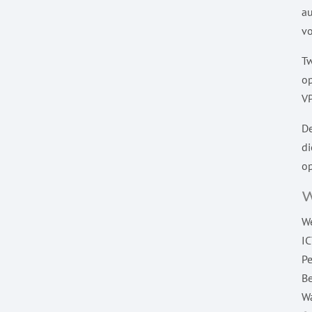
au
vo
Tw
op
VP
De
di
op
W
I
Pe
Be
W