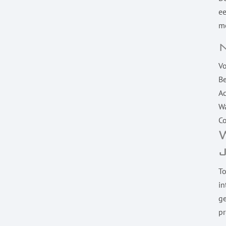
ee
me
V
Be
A
Wa
Co
To
in
ge
pr