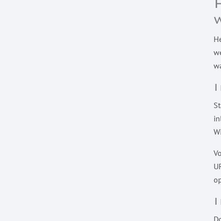
H
we
wa
St
in
Wi
Vo
UR
op
Do