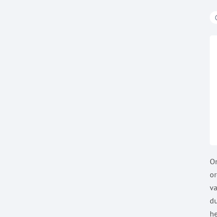
Om
or
va
du
he