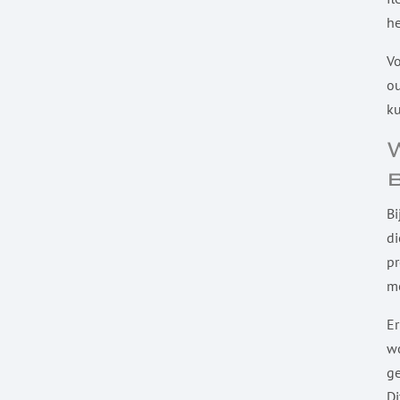
h
Vo
ou
ku
Bi
di
pr
m
Er
wo
ge
Di