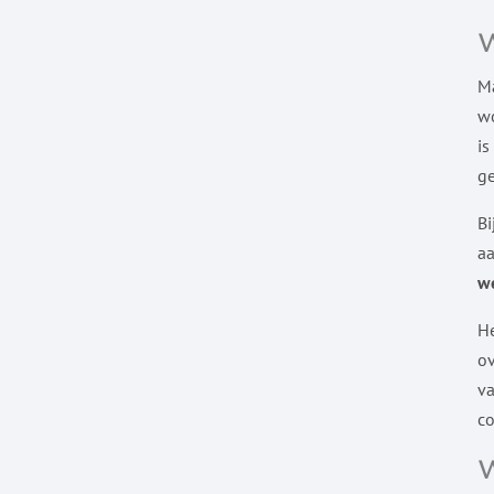
Ma
wo
is
ge
Bi
aa
w
He
ov
va
co