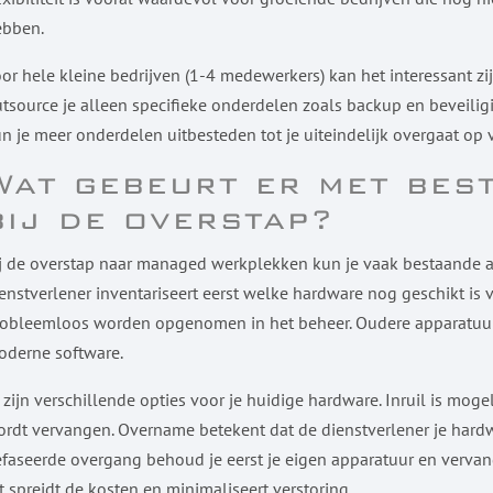
ebben.
or hele kleine bedrijven (1-4 medewerkers) kan het interessant zi
tsource je alleen specifieke onderdelen zoals backup en beveiliging,
n je meer onderdelen uitbesteden tot je uiteindelijk overgaat op
Wat gebeurt er met bes
bij de overstap?
j de overstap naar managed werkplekken kun je vaak bestaande 
enstverlener inventariseert eerst welke hardware nog geschikt is
obleemloos worden opgenomen in het beheer. Oudere apparatuur 
oderne software.
 zijn verschillende opties voor je huidige hardware. Inruil is moge
rdt vervangen. Overname betekent dat de dienstverlener je hard
faseerde overgang behoud je eerst je eigen apparatuur en vervan
t spreidt de kosten en minimaliseert verstoring.