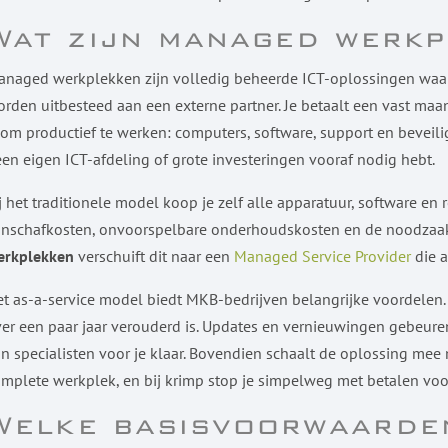
Wat zijn managed werkp
naged werkplekken zijn volledig beheerde ICT-oplossingen waarb
rden uitbesteed aan een externe partner. Je betaalt een vast maa
 om productief te werken: computers, software, support en beveilig
en eigen ICT-afdeling of grote investeringen vooraf nodig hebt.
j het traditionele model koop je zelf alle apparatuur, software en
nschafkosten, onvoorspelbare onderhoudskosten en de noodzaak 
erkplekken
verschuift dit naar een
Managed Service Provider
die a
t as-a-service model biedt MKB-bedrijven belangrijke voordelen. 
er een paar jaar verouderd is. Updates en vernieuwingen gebeuren
n specialisten voor je klaar. Bovendien schaalt de oplossing mee 
mplete werkplek, en bij krimp stop je simpelweg met betalen vo
Welke basisvoorwaarde