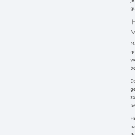
je
gu
Ma
ge
we
be
De
g
zo
be
H
na
fl