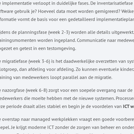
 implementatie verloopt in duidelijke fases. De inventarisatiefas
ftware gebruik je? Hoeveel data moet worden gemigreerd? Welke
formatie vormt de basis voor een gedetailleerd implementatiepla
jdens de planningsfase (week 2-3) worden alle details uitgewerkt. 
ainingsmomenten worden ingepland. Communicatie naar medewerke
gezet en getest in een testomgeving.
 migratiefase (week 3-6) is het daadwerkelijke overzetten van sys
lotgroep, dan afdeling voor afdeling. Zo kunnen eventuele kinder
aining van medewerkers loopt parallel aan de migratie.
 nazorgfase (week 6-8) zorgt voor een soepele overgang naar de n
dewerkers die moeite hebben met de nieuwe systemen. Processen
ze periode draait alles stabiel en begin je de voordelen van
ICT 
 overstap naar managed werkplekken vraagt een goede voorbereid
epel. Je krijgt moderne ICT zonder de zorgen van beheer en ond