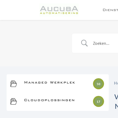
Diens
Managed Werkplek
H
50
Cloudoplossingen
17