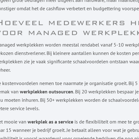
 geen grote bedragen meer uitgeeft aan hardware, maar maandelijk
nstiger omdat het de cashflow verbetert en budgettering voorspe
Hoeveel medewerkers he
voor managed werkplek
naged werkplekken worden meestal rendabel vanaf 5-10 werkplek
kozen dienstverlener. Bij kleinere aantallen kunnen de kosten pe
rkplekken zie je vaak significante schaalvoordelen ontstaan waar
heer.
 kostenvoordelen nemen toe naarmate je organisatie groeit. Bij 
emak van
werkplekken outsourcen
. Bij 20 werkplekken bespaar je
u moeten inhuren. Bij 50+ werkplekken worden de schaalvoordele
tere service levels.
et mooie van
werkplek as a service
is de flexibiliteit om mee te g
ar 15 wanneer je bedrijf groeit. Je betaalt alleen voor wat je gebru
exibiliteit is vooral waardevol voor groeiende bedrijven die nog 