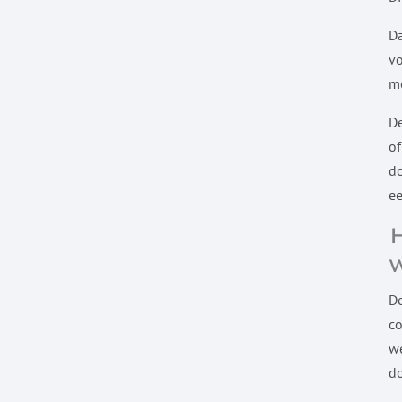
Da
vo
me
De
of
do
ee
De
co
we
d