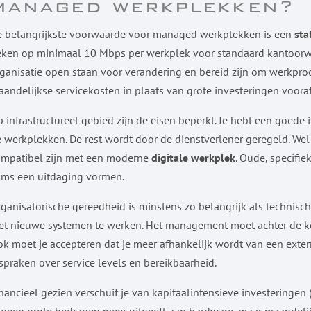
managed werkplekken?
e belangrijkste voorwaarde voor managed werkplekken is een
sta
ken op minimaal 10 Mbps per werkplek voor standaard kantoorwer
ganisatie open staan voor verandering en bereid zijn om werkpro
andelijkse servicekosten in plaats van grote investeringen vooraf
 infrastructureel gebied zijn de eisen beperkt. Je hebt een goed
 werkplekken. De rest wordt door de dienstverlener geregeld. Wel 
ompatibel zijn met een moderne
digitale werkplek
. Oude, specifi
oms een uitdaging vormen.
ganisatorische gereedheid is minstens zo belangrijk als technis
t nieuwe systemen te werken. Het management moet achter de keu
k moet je accepteren dat je meer afhankelijk wordt van een exter
spraken over service levels en bereikbaarheid.
nancieel gezien verschuif je van kapitaalintensieve investeringen