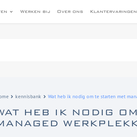
ten
Werken bij
Over ons
Klantervaringen
ome
kennisbank
Wat heb ik nodig om te starten met ma
WAT HEB IK NODIG OM
MANAGED WERKPLEK