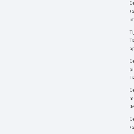
De
so
in
Ti
Tr
op
De
pi
Tr
De
me
de
De
so