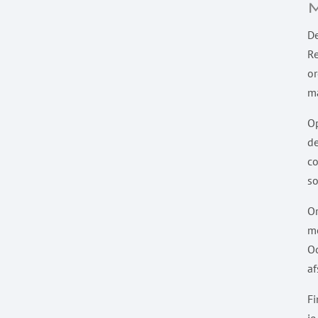
D
Re
or
ma
Op
de
c
s
Or
me
Oo
af
Fi