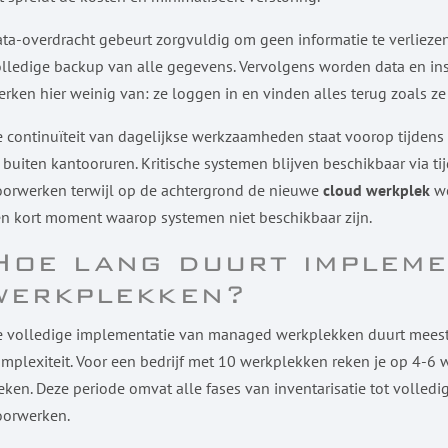
ta-overdracht gebeurt zorgvuldig om geen informatie te verlieze
lledige backup van alle gegevens. Vervolgens worden data en in
rken hier weinig van: ze loggen in en vinden alles terug zoals ze 
 continuïteit van dagelijkse werkzaamheden staat voorop tijdens
 buiten kantooruren. Kritische systemen blijven beschikbaar via
orwerken terwijl op de achtergrond de nieuwe
cloud werkplek
wo
n kort moment waarop systemen niet beschikbaar zijn.
Hoe lang duurt impleme
werkplekken?
 volledige implementatie van managed werkplekken duurt meestal
mplexiteit. Voor een bedrijf met 10 werkplekken reken je op 4-6 
ken. Deze periode omvat alle fases van inventarisatie tot volledig
oorwerken.