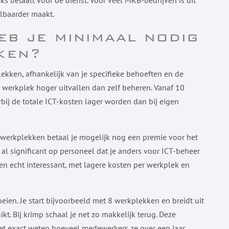
s betaalt voor de dienst. Voor veel MKB-bedrijven is dit
lbaarder maakt.
b je minimaal nodig
ken?
ken, afhankelijk van je specifieke behoeften en de
r werkplek hoger uitvallen dan zelf beheren. Vanaf 10
bij de totale ICT-kosten lager worden dan bij eigen
5 werkplekken betaal je mogelijk nog een premie voor het
 al significant op personeel dat je anders voor ICT-beheer
n echt interessant, met lagere kosten per werkplek en
roeien. Je start bijvoorbeeld met 8 werkplekken en breidt uit
ikt. Bij krimp schaal je net zo makkelijk terug. Deze
niet exact weten hoeveel medewerkers ze over een jaar