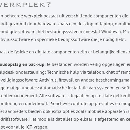
werkplek?
n beheerde werkplek bestaat uit verschillende componenten die
rdt gevormd door hardware zoals een desktop of laptop, monitor, 
nodigde software: het besturingssysteem (meestal Windows), Micro
tivirussoftware en specifieke bedrijfssoftware die je nodig hebt.
ast de fysieke en digitale componenten zijn er belangrijke diens
loudopslag en back-up
: Je bestanden worden veilig opgeslagen e
lpdesk ondersteuning: Technische hulp via telefoon, chat of rem
veiligingssoftware: Antivirus, firewall en andere beschermingsm
gelmatige updates: Automatische installatie van systeem- en sof
centiemanagement: Alle software is legaal en up-to-date gelicent
nitoring en onderhoud: Proactieve controle op prestaties en mo
el aanbieders bieden ook extra opties zoals mobiele apparaten (sm
drijfssoftware. Het mooie is dat alles op elkaar is afgestemd en
bt voor al je ICT-vragen.