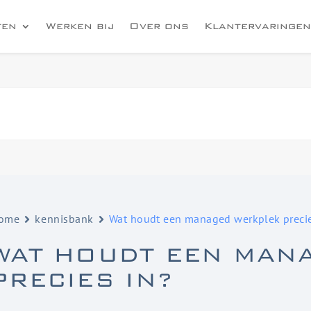
ten
Werken bij
Over ons
Klantervaringen
ome
kennisbank
Wat houdt een managed werkplek precie
WAT HOUDT EEN MAN
PRECIES IN?