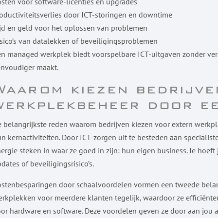
sten voor software-licenties en upgrades
oductiviteitsverlies door ICT-storingen en downtime
jd en geld voor het oplossen van problemen
sico’s van datalekken of beveiligingsproblemen
n managed werkplek biedt voorspelbare ICT-uitgaven zonder ver
envoudiger maakt.
Waarom kiezen bedrijve
werkplekbeheer door ee
 belangrijkste reden waarom bedrijven kiezen voor extern werkpl
n kernactiviteiten. Door ICT-zorgen uit te besteden aan special
ergie steken in waar ze goed in zijn: hun eigen business. Je hoe
dates of beveiligingsrisico’s.
ostenbesparingen door schaalvoordelen vormen een tweede belan
rkplekken voor meerdere klanten tegelijk, waardoor ze efficiën
or hardware en software. Deze voordelen geven ze door aan jou al