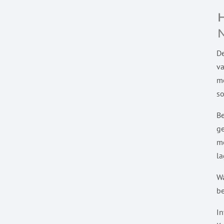
De
va
me
so
Be
ge
mo
la
Wa
be
In