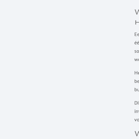
Ee
éé
so
wo
He
be
bu
Di
in
vo