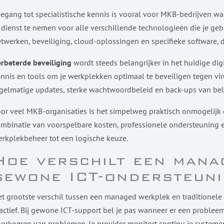
egang tot specialistische kennis is vooral voor MKB-bedrijven waa
 dienst te nemen voor alle verschillende technologieën die je gebr
twerken, beveiliging, cloud-oplossingen en specifieke software, 
rbeterde beveiliging
wordt steeds belangrijker in het huidige di
nnis en tools om je werkplekken optimaal te beveiligen tegen vi
gelmatige updates, sterke wachtwoordbeleid en back-ups van bel
or veel MKB-organisaties is het simpelweg praktisch onmogelijk o
mbinatie van voorspelbare kosten, professionele ondersteuning e
rkplekbeheer tot een logische keuze.
Hoe verschilt een mana
gewone ICT-ondersteun
t grootste verschil tussen een managed werkplek en traditionele 
actief. Bij gewone ICT-support bel je pas wanneer er een probleem
orkomen van problemen. Je provider monitort continu je systemen