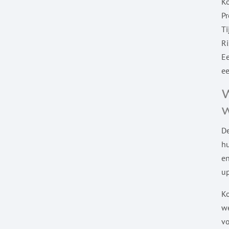
Ko
Pr
Ti
Ri
Ee
e
De
hu
en
up
K
we
vo