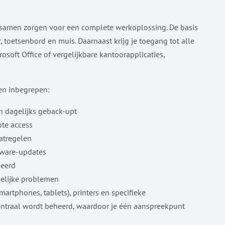
 samen zorgen voor een complete werkoplossing. De basis
toetsenbord en muis. Daarnaast krijg je toegang tot alle
soft Office of vergelijkbare kantoorapplicaties,
ten inbegrepen:
n dagelijks geback-upt
ote access
aatregelen
tware-updates
ieerd
gelijke problemen
artphones, tablets), printers en specifieke
 centraal wordt beheerd, waardoor je één aanspreekpunt