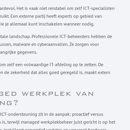
rdevol. Het is vaak niet rendabel om zelf ICT-specialisten
uikt. Een externe partij heeft experts op gebied van
die je allemaal kunt inschakelen wanneer nodig.
gitale landschap. Professionele ICT-beheerders hebben de
russen, malware en cyberaanvallen. Ze zorgen voor
angrijke gegevens.
m zelf een volwaardige IT-afdeling op te zetten. De
n de zekerheid dat alles goed geregeld is, maakt extern
ged werkplek van
ing?
ICT-ondersteuning zit in de aanpak: proactief versus
 is, terwijl managed werkplekbeheer juist gericht is op het
, installeert preventief updates en vervangt hardware