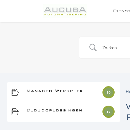
Diens
Managed Werkplek
H
50
Cloudoplossingen
17