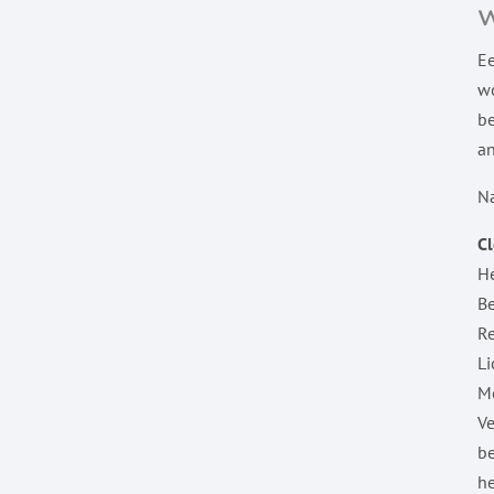
Ee
wo
be
an
Na
C
He
Be
Re
Li
Mo
Ve
be
he