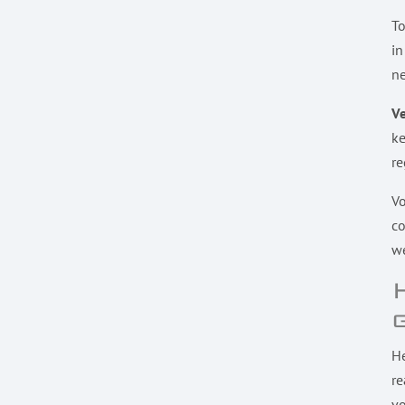
To
in
ne
Ve
ke
re
Vo
co
we
He
re
vo