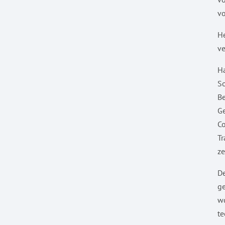
vo
He
ve
Ha
So
Be
Ge
Co
Tr
ze
De
ge
wo
te