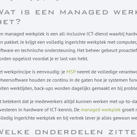
Wat is een managed wer
het?
n managed werkplek is een all-inclusive ICT-dienst waarbij har
n pakket. Je krijgt een volledig ingerichte werkplek met compute
ftware en technische ondersteuning. Het beheer gebeurt proactie
rden opgelost voordat je er last van hebt.
t werkprincipe is eenvoudig: je
MSP
neemt de volledige verantwoo
heersoftware houden ze continu in de gaten hoe je systemen fun
iten werktijden, back-ups worden dagelijks gemaakt en bij proble
t betekent dat je medewerkers altijd kunnen werken met up-to-dat
vesteren in hardware of ICT-kennis. De
managed werkplek
groeit 
lledig ingerichte werkplek en bij vertrek lever je alles gewoon we
Welke onderdelen zitte