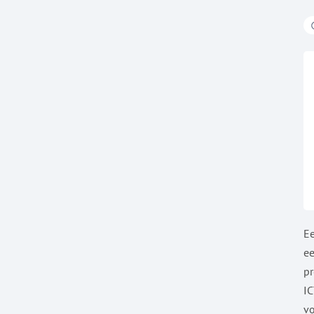
Ee
ee
pr
IC
vo