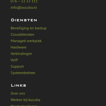
076 – 33 33 111
info@aucuba.nl
Diensten
Beveiliging en backup
Clouddiensten
Managed werkplek
Hardware
Verbindingen
VoIP
Support
Systeembeheer
Links
Over ons
Werken bij Aucuba
Klant ervaringen