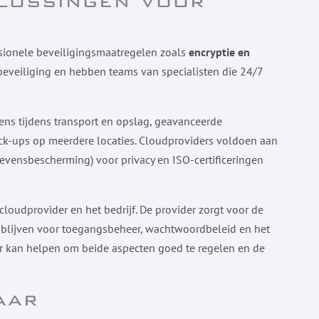
plossingen voor
ssionele beveiligingsmaatregelen zoals
encryptie en
 beveiliging en hebben teams van specialisten die 24/7
ns tijdens transport en opslag, geavanceerde
ack-ups op meerdere locaties. Cloudproviders voldoen aan
vensbescherming) voor privacy en ISO-certificeringen
loudprovider en het bedrijf. De provider zorgt voor de
jk blijven voor toegangsbeheer, wachtwoordbeleid en het
er kan helpen om beide aspecten goed te regelen en de
aar