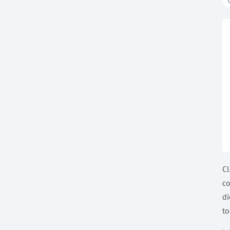
Cl
co
di
to