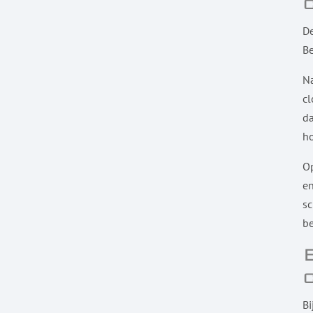
De
Be
Na
cl
da
h
Op
en
sc
be
Bi