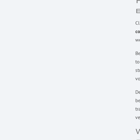
Cl
c
we
Be
to
st
vo
De
be
tr
ve