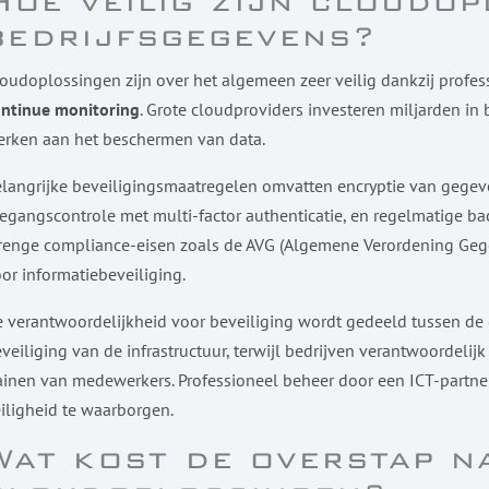
Hoe veilig zijn cloudo
bedrijfsgegevens?
oudoplossingen zijn over het algemeen zeer veilig dankzij profe
ontinue monitoring
. Grote cloudproviders investeren miljarden in
rken aan het beschermen van data.
langrijke beveiligingsmaatregelen omvatten encryptie van gegeve
egangscontrole met multi-factor authenticatie, en regelmatige b
renge compliance-eisen zoals de AVG (Algemene Verordening Gege
or informatiebeveiliging.
 verantwoordelijkheid voor beveiliging wordt gedeeld tussen de c
veiliging van de infrastructuur, terwijl bedrijven verantwoordeli
ainen van medewerkers. Professioneel beheer door een ICT-partn
iligheid te waarborgen.
Wat kost de overstap n