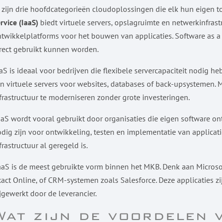
 zijn drie hoofdcategorieën cloudoplossingen die elk hun eigen
rvice (IaaS)
biedt virtuele servers, opslagruimte en netwerkinfrastr
twikkelplatforms voor het bouwen van applicaties. Software as a S
rect gebruikt kunnen worden.
aS is ideaal voor bedrijven die flexibele servercapaciteit nodig 
jn virtuele servers voor websites, databases of back-upsystemen
frastructuur te moderniseren zonder grote investeringen.
aS wordt vooral gebruikt door organisaties die eigen software on
dig zijn voor ontwikkeling, testen en implementatie van applicat
frastructuur al geregeld is.
aS is de meest gebruikte vorm binnen het MKB. Denk aan Microso
act Online, of CRM-systemen zoals Salesforce. Deze applicaties 
jgewerkt door de leverancier.
Wat zijn de voordelen 