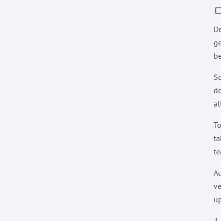
De
ge
be
Sc
do
al
To
ta
te
Au
ve
up