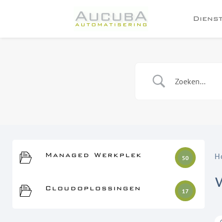
Diens
Managed Werkplek
H
50
Cloudoplossingen
17