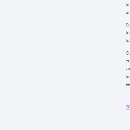
be
or
E
to
ba
Cl
en
zo
be
ee