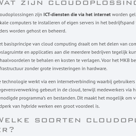
Wat zijn cloudoplossin
loudoplossingen zijn
ICT-diensten die via het internet
worden gele
kale computers te installeren of eigen servers in het bedrijfspan
ders worden gehost en beheerd.
t basisprincipe van cloud computing draait om het delen van co
slagruimte en applicaties aan die meerdere bedrijven tegelijk k
haalvoordelen te behalen en kosten te verlagen. Voor het MKB bet
frastructuur zonder grote investeringen in hardware.
 technologie werkt via een internetverbinding waarbij gebruikers
gevensverwerking gebeurt in de cloud, terwijl medewerkers via 
nodigde programma’s en bestanden. Dit maakt het mogelijk om van
jdperk van hybride werken een groot voordeel is.
Welke soorten cloudop
er?