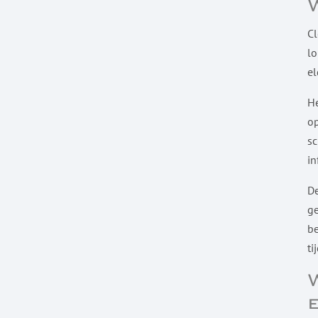
C
lo
el
He
op
sc
in
De
ge
be
ti