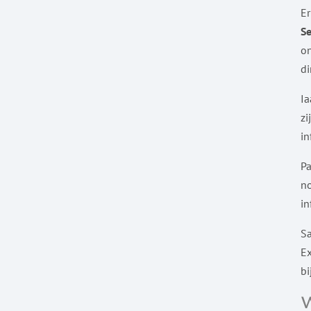
Er
Se
on
di
Ia
zi
in
Pa
no
in
Sa
Ex
bi