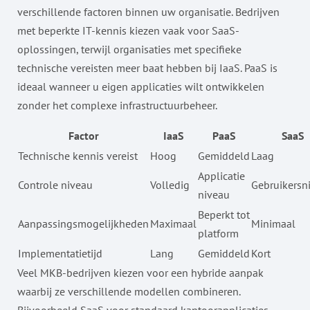
verschillende factoren binnen uw organisatie. Bedrijven
met beperkte IT-kennis kiezen vaak voor SaaS-
oplossingen, terwijl organisaties met specifieke
technische vereisten meer baat hebben bij IaaS. PaaS is
ideaal wanneer u eigen applicaties wilt ontwikkelen
zonder het complexe infrastructuurbeheer.
Factor
IaaS
PaaS
SaaS
Technische kennis vereist
Hoog
Gemiddeld
Laag
Applicatie
Controle niveau
Volledig
Gebruikersn
niveau
Beperkt tot
Aanpassingsmogelijkheden
Maximaal
Minimaal
platform
Implementatietijd
Lang
Gemiddeld
Kort
Veel MKB-bedrijven kiezen voor een hybride aanpak
waarbij ze verschillende modellen combineren.