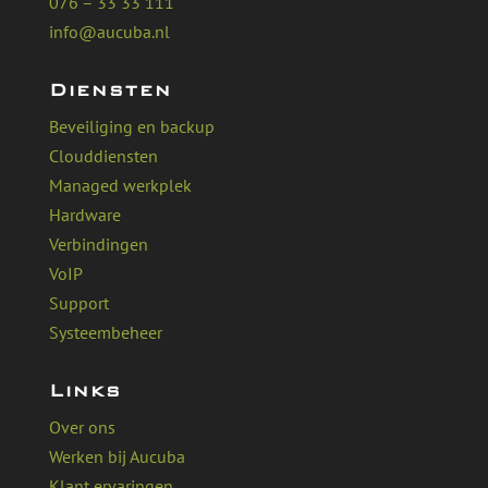
076 – 33 33 111
info@aucuba.nl
Diensten
Beveiliging en backup
Clouddiensten
Managed werkplek
Hardware
Verbindingen
VoIP
Support
Systeembeheer
Links
Over ons
Werken bij Aucuba
Klant ervaringen