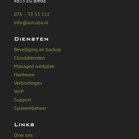
4813 EG Breda
076 – 33 33 111
info@aucuba.nl
Diensten
Beveiliging en backup
Clouddiensten
Managed werkplek
Hardware
Verbindingen
VoIP
Support
Systeembeheer
Links
Over ons